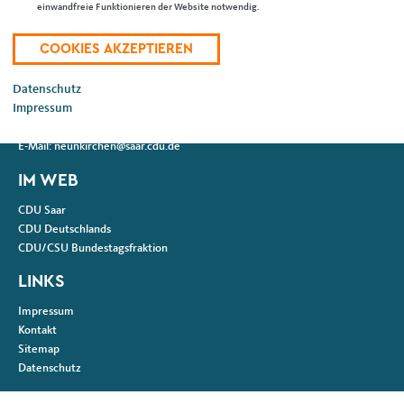
Fußbereich
einwandfreie Funktionieren der Website notwendig.
ANSCHRIFT
CDU Kreisverband Neunkirchen
Kreisgeschäftsstelle
Datenschutz
Stengelstraße 5
Impressum
66117
Saarbrücken
Telefon:
06824 / 9 07 46 99
E-Mail:
neunkirchen@saar.cdu.de
IM WEB
CDU Saar
CDU Deutschlands
CDU/CSU Bundestagsfraktion
LINKS
Impressum
Kontakt
Sitemap
Datenschutz