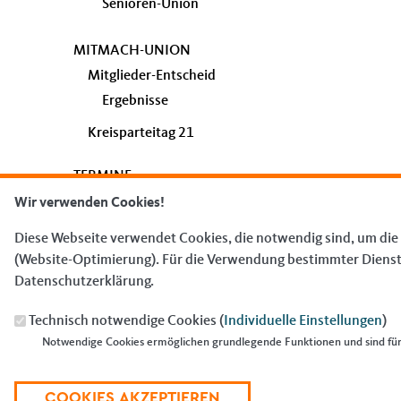
Senioren-Union
MITMACH-UNION
Mitglieder-Entscheid
Ergebnisse
Kreisparteitag 21
TERMINE
Wir verwenden Cookies!
Diese Webseite verwendet Cookies, die notwendig sind, um die
Fußbereich
(Website-Optimierung). Für die Verwendung bestimmter Dienste, 
ANSCHRIFT
Datenschutzerklärung.
CDU Kreisverband Neunkirchen
Technisch notwendige Cookies (
Individuelle Einstellungen
)
Kreisgeschäftsstelle
Notwendige Cookies ermöglichen grundlegende Funktionen und sind für 
Stengelstraße 5
66117
Saarbrücken
Telefon:
06824 / 9 07 46 99