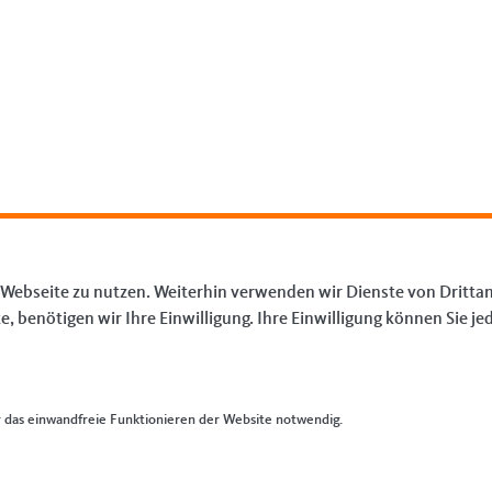
 Webseite zu nutzen. Weiterhin verwenden wir Dienste von Drittan
benötigen wir Ihre Einwilligung. Ihre Einwilligung können Sie jed
IM WEB
L
CDU Saar
I
CDU Deutschlands
Ko
das einwandfreie Funktionieren der Website notwendig.
CDU/CSU Bundestagsfraktion
Si
Da