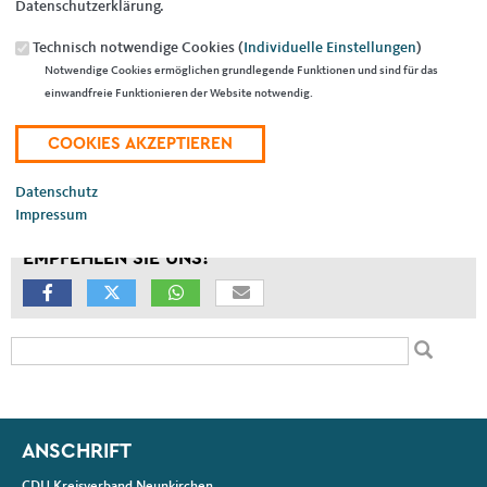
Datenschutzerklärung.
Technisch notwendige Cookies (
Individuelle Einstellungen
)
Notwendige Cookies ermöglichen grundlegende Funktionen und sind für das
Kreisvorsitzender
einwandfreie Funktionieren der Website notwendig.
Wilhelm-Heinrich-Straße 39
66564 Ottweiler
06824 / 9 07 46 99
06824 / 9 07 46 98
Datenschutz
Impressum
EMPFEHLEN SIE UNS!
Suchformular
Suche
Fußbereich
ANSCHRIFT
CDU Kreisverband Neunkirchen