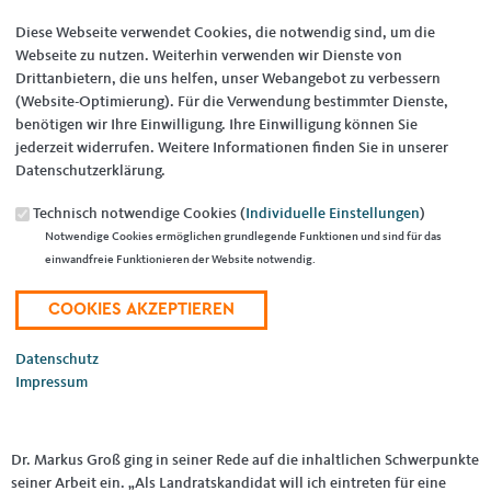
Diese Webseite verwendet Cookies, die notwendig sind, um die
Webseite zu nutzen. Weiterhin verwenden wir Dienste von
Drittanbietern, die uns helfen, unser Webangebot zu verbessern
(Website-Optimierung). Für die Verwendung bestimmter Dienste,
benötigen wir Ihre Einwilligung. Ihre Einwilligung können Sie
12.03.2024
jederzeit widerrufen. Weitere Informationen finden Sie in unserer
In einer äußerst gut besuchten Veranstaltung in der Illinger Illipse hat
Datenschutzerklärung.
die CDU ihren Kandidaten für das Amt des Landrats gewählt.
Technisch notwendige Cookies (
Individuelle Einstellungen
)
Der Vorsitzende des CDU Gemeindeverbands Wolfgang Scholl zeigte
Notwendige Cookies ermöglichen grundlegende Funktionen und sind für das
sich erfreut über das gute Ergebnis, mit dem Dr. Markus Groß für die
einwandfreie Funktionieren der Website notwendig.
CDU ins Rennen ums Landratsamt geht. „Dr. Markus Groß ist in
unserem Landkreis geboren und lebt mit seiner Familie in Eppelborn.
Als Rechtsanwalt und Partner in einer der führenden saarländischen
Kanzleien berät er Bürger, mittelständische Unternehmen, aber auch
Datenschutz
viele Behörden und Kommunen. Er kennt die öffentliche Verwaltung
Impressum
aus beiden Perspektiven. Er ist der richtige Mann fürs Landratsamt.“ so
Scholl.
Dr. Markus Groß ging in seiner Rede auf die inhaltlichen Schwerpunkte
seiner Arbeit ein. „Als Landratskandidat will ich eintreten für eine